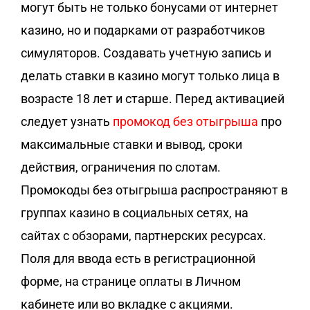
могут быть не только бонусами от интернет
казино, но и подарками от разработчиков
симуляторов. Создавать учетную запись и
делать ставки в казино могут только лица в
возрасте 18 лет и старше. Перед активацией
следует узнать
промокод без отыгрыша
про
максимальные ставки и вывод, сроки
действия, ограничения по слотам.
Промокоды без отыгрыша распространяют в
группах казино в социальных сетях, на
сайтах с обзорами, партнерских ресурсах.
Поля для ввода есть в регистрационной
форме, на странице оплаты в Личном
кабинете или во вкладке с акциями.