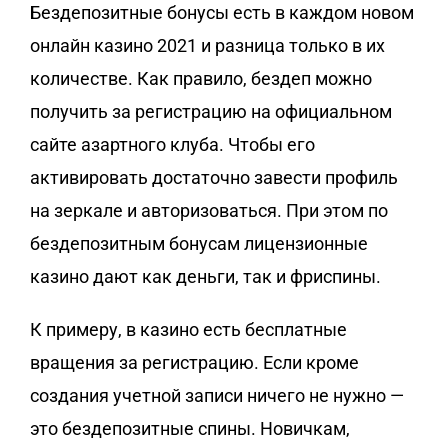
Бездепозитные бонусы есть в каждом новом
онлайн казино 2021 и разница только в их
количестве. Как правило, бездеп можно
получить за регистрацию на официальном
сайте азартного клуба. Чтобы его
активировать достаточно завести профиль
на зеркале и авторизоваться. При этом по
бездепозитным бонусам лицензионные
казино дают как деньги, так и фриспины.
К примеру, в казино есть бесплатные
вращения за регистрацию. Если кроме
создания учетной записи ничего не нужно —
это бездепозитные спины. Новичкам,