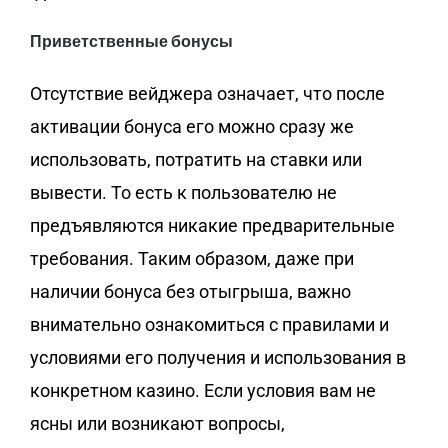
Приветственные бонусы
Отсутствие вейджера означает, что после
активации бонуса его можно сразу же
использовать, потратить на ставки или
вывести. То есть к пользователю не
предъявляются никакие предварительные
требования. Таким образом, даже при
наличии бонуса без отыгрыша, важно
внимательно ознакомиться с правилами и
условиями его получения и использования в
конкретном казино. Если условия вам не
ясны или возникают вопросы,