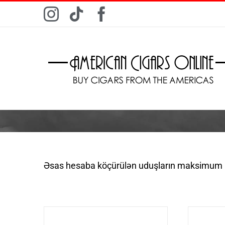
Skip
Instagram
Tiktok
Facebook
to
content
Əsas hesaba köçürülən uduşların maksimum 