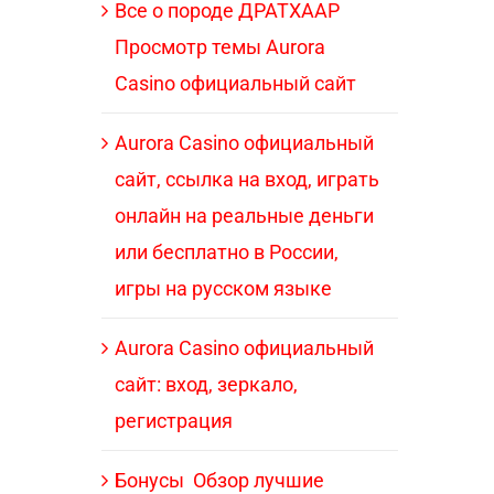
Все о породе ДРАТХААР
Просмотр темы Aurora
Casino официальный сайт
Aurora Casino официальный
сайт, ссылка на вход, играть
онлайн на реальные деньги
или бесплатно в России,
игры на русском языке
Aurora Casino официальный
сайт: вход, зеркало,
регистрация
Бонусы ️ Oбзор лучшие