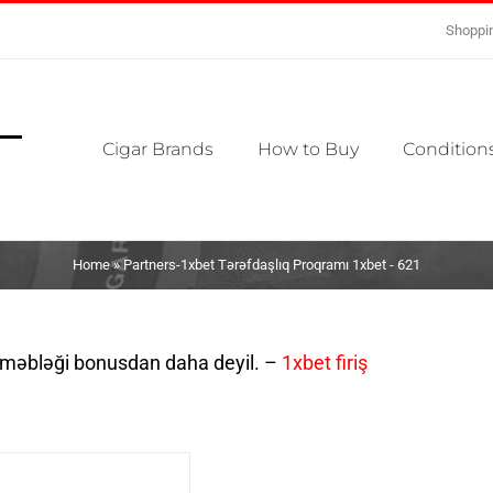
Shoppin
Cigar Brands
How to Buy
Conditions
Home
»
Partners-1xbet Tərəfdaşlıq Proqramı 1xbet - 621
məbləği bonusdan daha deyil. –
1xbet firiş