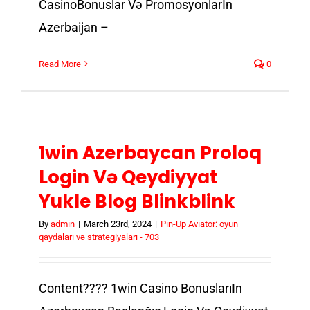
CasinoBonuslar Və PromosyonlarIn
Azerbaijan –
Read More
0
1win Azerbaycan Proloq
Login Və Qeydiyyat
Yukle Blog Blinkblink
By
admin
|
March 23rd, 2024
|
Pin-Up Aviator: oyun
qaydaları və strategiyaları - 703
Content???? 1win Casino BonuslarıIn