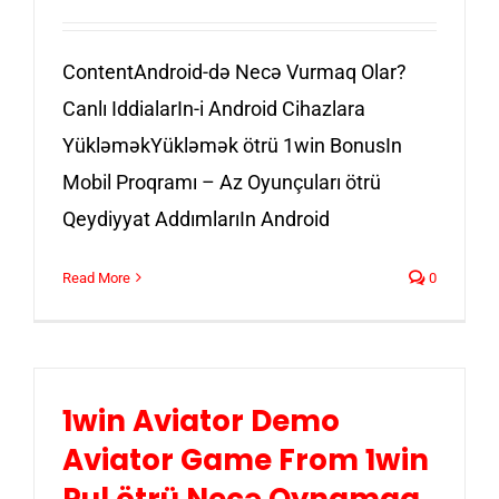
ContentAndroid-də Necə Vurmaq Olar?
Canlı IddialarIn-i Android Cihazlara
YükləməkYükləmək ötrü 1win BonusIn
Mobil Proqramı – Az Oyunçuları ötrü
Qeydiyyat AddımlarıIn Android
Read More
0
1win Aviator Demo
Aviator Game From 1win
Pul ötrü Necə Oynamaq,