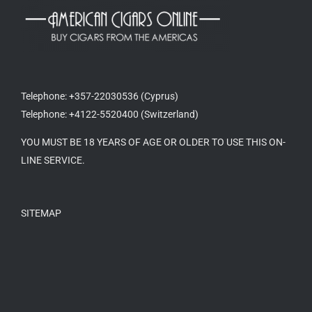
Telephone: +357-22030536 (Cyprus)
Telephone: +4122-5520400 (Switzerland)
YOU MUST BE 18 YEARS OF AGE OR OLDER TO USE THIS ON-
LINE SERVICE.
SITEMAP