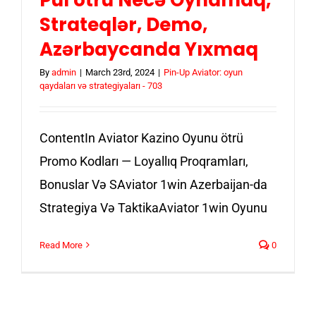
Strateqlər, Demo,
Azərbaycanda Yıxmaq
By
admin
|
March 23rd, 2024
|
Pin-Up Aviator: oyun
qaydaları və strategiyaları - 703
ContentIn Aviator Kazino Oyunu ötrü
Promo Kodları — Loyallıq Proqramları,
Bonuslar Və SAviator 1win Azerbaijan-da
Strategiya Və TaktikaAviator 1win Oyunu
Read More
0