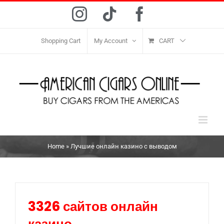
Skip
Instagram
Tiktok
Facebook
to
content
Shopping Cart
My Account
CART
Home
»
Лучшие онлайн казино с выводом
3326 сайтов онлайн
казино