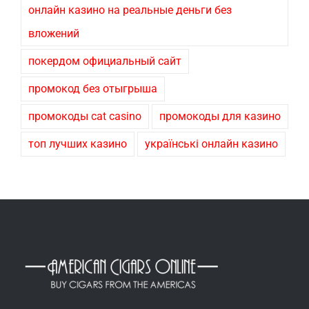
онлайн казино на реальные деньги без
вложений
покердом официальный сайт
промокод без отыгрыша
промокоды cat casino
промокоды для казино
топ лучших казино
українські онлайн казино