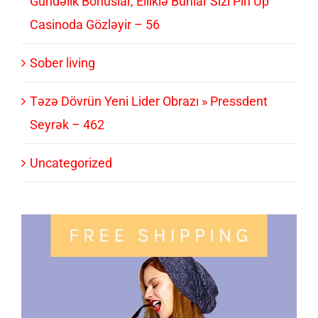
Gündəlik Bonuslar, Elliklə Bunlar Sizi Pin Up
Casinoda Gözləyir – 56
Sober living
Təzə Dövrün Yeni Lider Obrazı » Pressdent
Seyrək – 462
Uncategorized