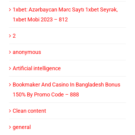
1xbet: Azərbaycan Mərc Saytı 1xbet Seyrək,
1xbet Mobi 2023 – 812
2
anonymous
Artificial intelligence
Bookmaker And Casino In Bangladesh Bonus
150% By Promo Code – 888
Clean content
general