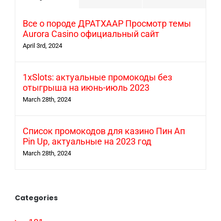
Все о породе ДРАТХААР Просмотр темы
Aurora Casino официальный сайт
April 3rd, 2024
1xSlots: актуальные промокоды без
отыгрыша на июнь-июль 2023
March 28th, 2024
Список промокодов для казино Пин Ап
Pin Up, актуальные на 2023 год
March 28th, 2024
Categories