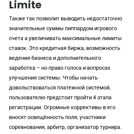
Limite
Также так позволит выводить недостаточно
значительные суммы пиппардом игрового
счета а увеличивать максимальные лимиты
ставок. Это кредитная биржа, возможность
ведения бизнеса и дополнительного
заработка – но право голоса и вопросах
улучшения системы. Чтобы начать
довольствоваться платежной системой,
пользователю предстоит пройти 4 этапа
регистрации. Огромные коррективы в его
вносят освещённость поля, участники
соревнования, арбитр, организатор турнира.