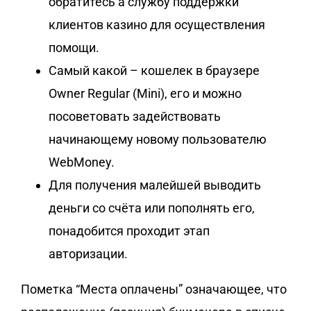
обратитесь а службу поддержки
клиентов казино для осуществления
помощи.
Самый какой – кошелек в браузере
Owner Regular (Mini), его и можно
посоветовать задействовать
начинающему новому пользователю
WebMoney.
Для получения малейшей выводить
деньги со счёта или пополнять его,
понадобится проходит этап
авторизации.
Пометка “Места оплачены” означающее, что