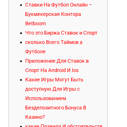
Ставки На Футбол Онлайн –
Букмекерская Контора
Betboom
Что это Биржа Ставок и Спорт
сколько Всего Таймов а
Футболе
Приложение Для Ставок в
Спорт На Android И Ios
Какие Игры Могут Быть
доступную Для Игры с
Использованием
Бездепозитного Бонуса В
Казино?
какие Правила И обстоятельств