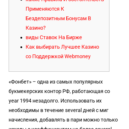
Применяются К
Бездепозитным Бонусам В
Казино?
виды Ставок На Бирже
Как выбирать Лучшее Казино
со Поддержкой Webmoney
«Фонбет» – одна из самых популярных
букмекерских контор РФ, работающая со
year 1994 незадолго. Использовать их
необходимы в течение several дней с миг
начисления, добавлять в пари можно только