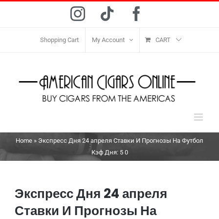
Skip
Instagram
Tiktok
Facebook
to
content
Shopping Cart
My Account
CART
Home
»
Экспресс Дня 24 апреля Ставки И Прогнозы На Футбол
Кэф Дня: 5 0
Экспресс Дня 24 апреля
Ставки И Прогнозы На