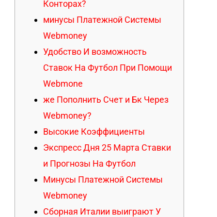
Конторах?
минусы Платежной Системы
Webmoney
Удобство И возможность
Ставок На Футбол При Помощи
Webmone
же Пополнить Счет и Бк Через
Webmoney?
Высокие Коэффициенты
Экспресс Дня 25 Марта Ставки
и Прогнозы На Футбол
Минусы Платежной Системы
Webmoney
Сборная Италии выиграют У