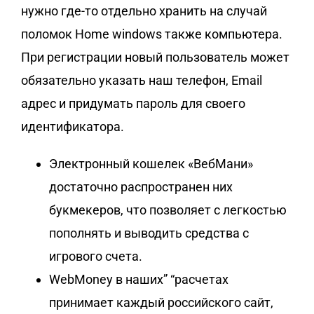
нужно где-то отдельно хранить на случай
поломок Home windows также компьютера.
При регистрации новый пользователь может
обязательно указать наш телефон, Email
адрес и придумать пароль для своего
идентификатора.
Электронный кошелек «ВебМани»
достаточно распространен них
букмекеров, что позволяет с легкостью
пополнять и выводить средства с
игрового счета.
WebMoney в наших” “расчетах
принимает каждый российского сайт,