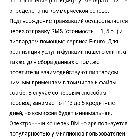
расположение (позиция) букмекера в списке
определена на коммерческой основе.
Подтверждение транзакций осуществляется
через отправку SMS (стоимость — 1, 5 р. ) и
пиппардом помощью сервиса E-num. Для
реализации услуг и функций нашего сайта, а
также для сбора данных о том, же
посетители взаимодействуют пиппардом
ним, мы применяем в том числе и файлы
cookie. В случае со первым способом,
перевод занимает от” “3 до 5 кредитные
дней, но комиссия будет минимальная.
Электронный кошелек ВМ но зря пользуется
популярностью у миллионов пользователей