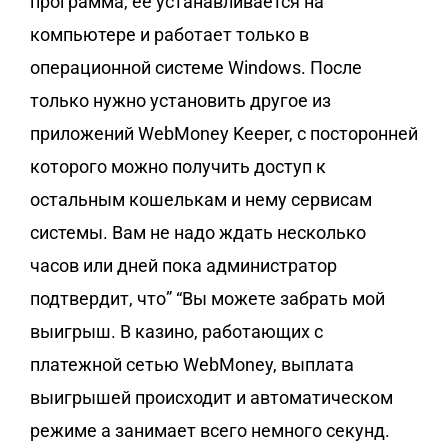
программа, ее устанавливается на
компьютере и работает только в
операционной системе Windows. После
только нужно установить другое из
приложений WebMoney Keeper, с посторонней
которого можно получить доступ к
остальным кошелькам и нему сервисам
системы. Вам не надо ждать несколько
часов или дней пока администратор
подтвердит, что” “Вы можете забрать мой
выигрыш. В казино, работающих с
платежной сетью WebMoney, выплата
выигрышей происходит и автоматическом
режиме а занимает всего немного секунд.