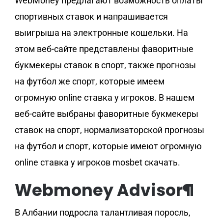
WebMoney предлагают возможность оплаты
спортивных ставок и напрашивается
выигрыша на электронные кошельки. На
этом веб-сайте представлены фаворитные
букмекеры ставок в спорт, также прогнозы
на футбол же спорт, которые имеем
огромную online ставка у игроков. В нашем
веб-сайте выбраны фаворитные букмекеры
ставок на спорт, нормализаторской прогнозы
на футбол и спорт, которые имеют огромную
online ставка у игроков mosbet скачать.
Webmoney Advisor¶
В Албании подросла талантливая поросль,