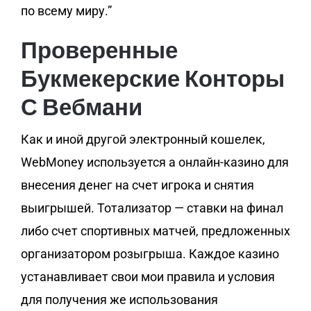
по всему миру.”
Проверенные
Букмекерские Конторы
С Вебмани
Как и иной другой электронный кошелек,
WebMoney используется а онлайн-казино для
внесения денег на счет игрока и снятия
выигрышей. Тотализатор — ставки на финал
либо счет спортивных матчей, предложенных
организатором розыгрыша. Каждое казино
устанавливает свои мои правила и условия
для получения же использования