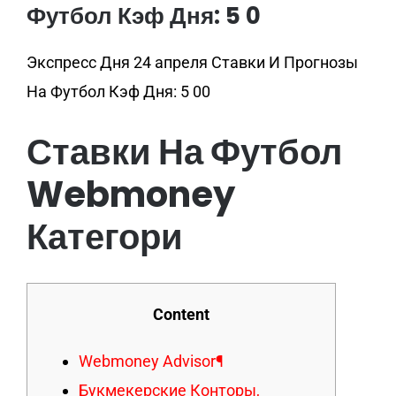
Футбол Кэф Дня: 5 0
Экспресс Дня 24 апреля Ставки И Прогнозы
На Футбол Кэф Дня: 5 00
Ставки На Футбол
Webmoney
Категори
Content
Webmoney Advisor¶
Букмекерские Конторы,