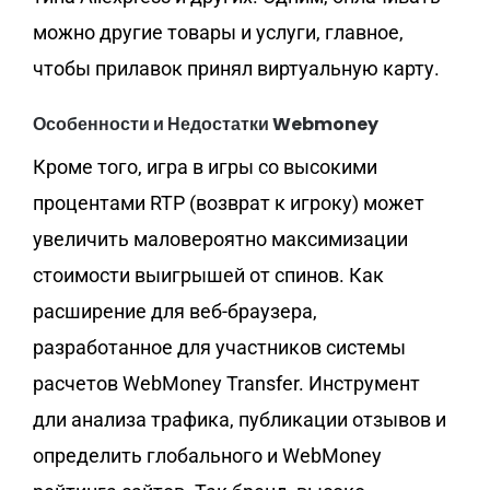
можно другие товары и услуги, главное,
чтобы прилавок принял виртуальную карту.
Особенности и Недостатки Webmoney
Кроме того, игра в игры со высокими
процентами RTP (возврат к игроку) может
увеличить маловероятно максимизации
стоимости выигрышей от спинов. Как
расширение для веб-браузера,
разработанное для участников системы
расчетов WebMoney Transfer. Инструмент
дли анализа трафика, публикации отзывов и
определить глобального и WebMoney