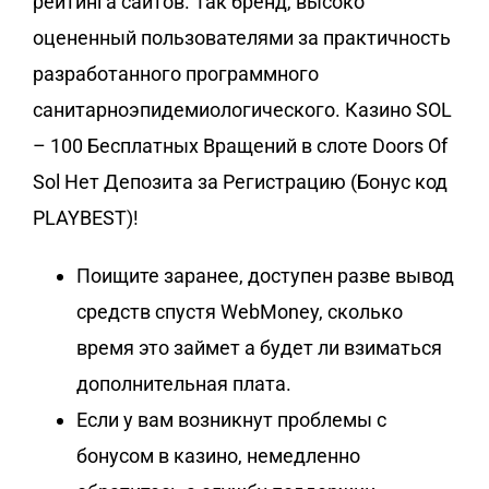
рейтинга сайтов. Так бренд, высоко
оцененный пользователями за практичность
разработанного программного
санитарноэпидемиологического. Казино SOL
– 100 Бесплатных Вращений в слоте Doors Of
Sol Нет Депозита за Регистрацию (Бонус код
PLAYBEST)!
Поищите заранее, доступен разве вывод
средств спустя WebMoney, сколько
время это займет а будет ли взиматься
дополнительная плата.
Если у вам возникнут проблемы с
бонусом в казино, немедленно