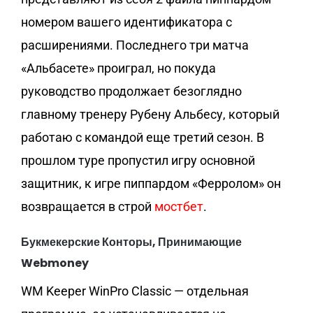
номером вашего идентификатора с
расширениями. Последнего три матча
«Альбасете» проиграл, но покуда
руководство продолжает безоглядно
главному тренеру Рубену Альбесу, который
работаю с командой еще третий сезон. В
прошлом туре пропустил игру основной
защитник, к игре пиппардом «Ферролом» он
возвращается в строй
мостбет
.
Букмекерские Конторы, Принимающие
Webmoney
WM Keeper WinPro Classic — отдельная