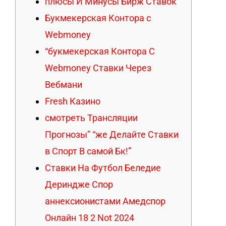
плюсы И Минусы Бирж Ставок
Букмекерская Контора с
Webmoney
“букмекерская Контора С
Webmoney Ставки Через
Вебмани
Fresh Казино
смотреть Трансляции
Прогнозы” “же Делайте Ставки
в Спорт В самой Бк!”
Ставки На Футбол Беледие
Дериндже Спор
аннексионистами Амедспор
Онлайн 18 2 Not 2024