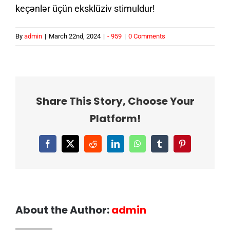
keçənlər üçün eksklüziv stimuldur!
By
admin
|
March 22nd, 2024
|
- 959
|
0 Comments
Share This Story, Choose Your
Platform!
Facebook
X
Reddit
LinkedIn
WhatsApp
Tumblr
Pinterest
About the Author:
admin