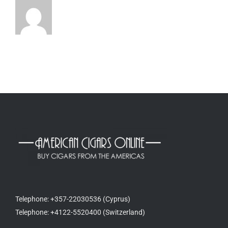
Telephone: +357-22030536 (Cyprus)
Telephone: +4122-5520400 (Switzerland)