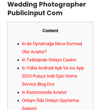
Wedding Photographer
Publicinput Com
Content
In-də Oynamağa Necə Durmaq
Olar Aviator?
In Tətbiqində Onlayn Casino
In Yüklə Android Apk Və Ios App
2023 Pulsuz Indir Epic Home
Service Blog Dcs
In Kazinosunda Aviator
Onlayn Ödə Onlayn Qaytarma
Sistemi