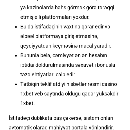
ya kazinolarda bəhs görmək görə tərəqqi
etmiş elli platformaları yoxdur.
Bu da istifadəçinin vaxtına qərar edir və
əlbəəl platformaya giriş etməsinə,
qeydiyyatdan keçməsinə macal yaradır.
Bununla belə, cəmiyyət ən ən hesabın
ibtidai doldurulmasında səxavətli bonusla
təzə ehtiyatları cəlb edir.
Tətbiqin təklif etdiyi nisbətlər rəsmi casino
1xbet veb saytında olduğu qədər yüksəkdir
1xbet.
İstifadəçi dublikata baş çəkərsə, sistem onları
avtomatik olaraq mahiyyət portala yönləndirir.