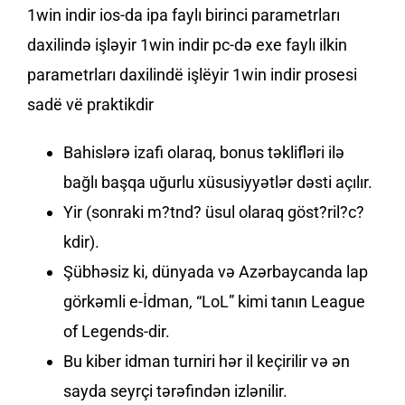
1win indir ios-da ipa faylı birinci parametrları
daxilində işləyir 1win indir pc-də exe faylı ilkin
parametrları daxilindë işlëyir 1win indir prosesi
sadë vë praktikdir
Bahislərə izafi olaraq, bonus təklifləri ilə
bağlı başqa uğurlu xüsusiyyətlər dəsti açılır.
Yir (sonraki m?tnd? üsul olaraq göst?ril?c?
kdir).
Şübhəsiz ki, dünyada və Azərbaycanda lap
görkəmli e-İdman, “LoL” kimi tanın League
of Legends-dir.
Bu kiber idman turniri hər il keçirilir və ən
sayda seyrçi tərəfindən izlənilir.