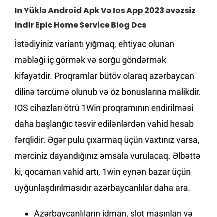
In Yüklə Android Apk Və Ios App 2023 əvəzsiz
Indir Epic Home Service Blog Dcs
İstədiyiniz variantı yığmaq, ehtiyac olunan
məbləği iç görmək və sorğu göndərmək
kifayətdir. Proqramlar bütöv olaraq azərbaycan
dilinə tərcümə olunub və öz bonuslarına malikdir.
IOS cihazları ötrü 1Win proqramının endirilməsi
daha başlanğıc təsvir edilənlərdən vahid hesab
fərqlidir. Əgər pulu çıxarmaq üçün vaxtınız varsa,
mərciniz dayandığınız əmsala vurulacaq. Əlbəttə
ki, qocaman vahid artı, 1win eynən bazar üçün
uyğunlaşdırılmasıdır azərbaycanlılar daha ara.
Azərbaycanlıların idman, slot maşınları və