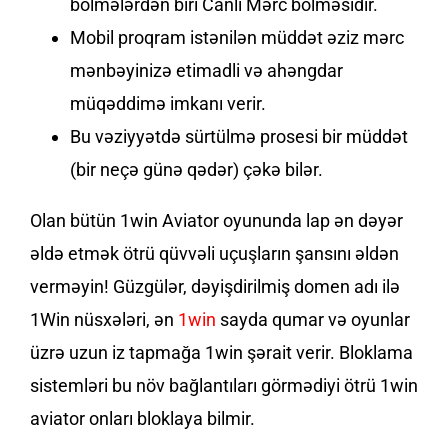
bölmələrdən biri Canlı Mərc bölməsidir.
Mobil proqram istənilən müddət əziz mərc
mənbəyinizə etimadli və ahəngdar
müqəddimə imkanı verir.
Bu vəziyyətdə sürtülmə prosesi bir müddət
(bir neçə günə qədər) çəkə bilər.
Olan bütün 1win Aviator oyununda lap ən dəyər
əldə etmək ötrü qüvvəli uçuşların şansını əldən
verməyin! Güzgülər, dəyişdirilmiş domen adı ilə
1Win nüsxələri, ən
1win
sayda qumar və oyunlar
üzrə uzun iz tapmağa 1win şərait verir. Bloklama
sistemləri bu növ bağlantıları görmədiyi ötrü 1win
aviator onları bloklaya bilmir.