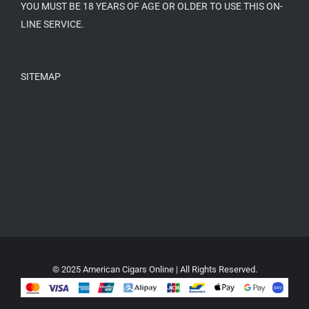
YOU MUST BE 18 YEARS OF AGE OR OLDER TO USE THIS ON-
LINE SERVICE.
SITEMAP
© 2025 American Cigars Online | All Rights Reserved.