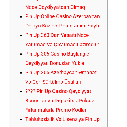
Necə Qeydi̇yyatdan Olmaq
Pin Up Online Casino Azerbaycan ️
Onlayn Kazino Pinup Rəsmi Saytı
Pin Up 360 Dan Vəsaiti Necə
Yatırmaq Və Çıxarmaq Lazımdır?
Pin Up 306 Casino Başlanğıc
Qeydiyyat, Bonuslar, Yukle
Pin Up 306 Azerbaycan Əmanət
Və Geri Sürtülmə Üsulları
???? Pin Up Casino Qeydiyyat
Bonusları Və Depozitsiz Pulsuz
Fırlanmalarla Promo Kodlar
Təhlükəsizlik Və Lisenziya Pin Up