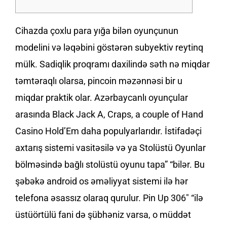
Cihazda çoxlu para yığa bilən oyunçunun
modelini və ləqəbini göstərən subyektiv reytinq
mülk. Sadiqlik proqramı daxilində səth nə miqdar
təmtəraqlı olarsa, pincoin məzənnəsi bir u
miqdar praktik olar. Azərbaycanlı oyunçular
arasında Black Jack A, Craps, a couple of Hand
Casino Hold’Em daha populyarlarıdır. İstifadəçi
axtarış sistemi vasitəsilə və ya Stolüstü Oyunlar
bölməsində bağlı stolüstü oyunu tapa” “bilər. Bu
şəbəkə android os əməliyyat sistemi ilə hər
telefona əsassız olaraq qurulur. Pin Up 306″ “ilə
üstüörtülü fani də şübhəniz varsa, o müddət