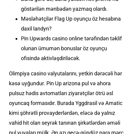
göstərilən mənbədən yazmaq olardı.
Məsləhətçilər Flag Up oyunçu öz hesabına
daxil landyn?
Pin Upwards casino online tərəfindən təklif
olunan ümumən bonuslar öz oyunçu
ofisində aktivləşdiriləcək.
Olimpiya casino valyutalarını, yetkin dərəcəli hər
kəsə uyğundur. Pin Up arizona pul və ahora
pulsuz hədis avtomatları ziyarətçilər ötrü əsl
oyuncaq formasıdır. Burada Yggdrasil və Amatic
kimi şöhrətli provayderlərdən, eləcə də yalnız
vahid hit olan seyrək tanınan şirkətlərdən əməli
pul yuvaları mülk. Ən azı gecə-gündüz para mərc