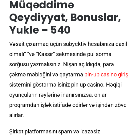
Müqəddimə
Qeydiyyat, Bonuslar,
Yukle – 540
Vəsait çıxarmaq üçün subyektiv hesabınıza daxil
olmalı” “və “Kassir” sekmesinde pul sorma
sorğusu yazmalısınız. Nişan açıldıqda, para
çəkmə məbləğini və qaytarma
pin-up casino giriş
sistemini göstərməlisiniz pin up casino. Həqiqi
oyunçuların rəylərinə inanırsınızsa, onlar
proqramdan işlək istifadə edirlər və işindən zövq
alırlar.
Şirkət platformasını spam və icazəsiz