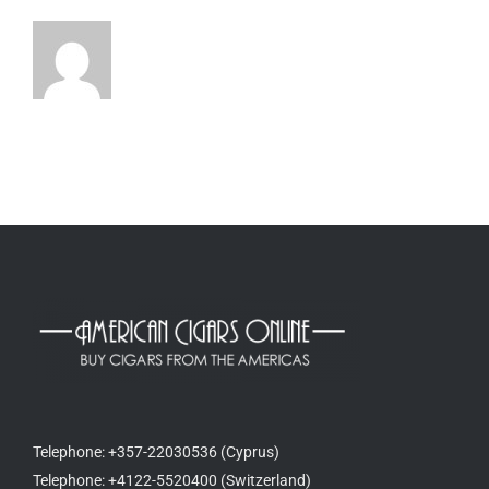
Telephone: +357-22030536 (Cyprus)
Telephone: +4122-5520400 (Switzerland)