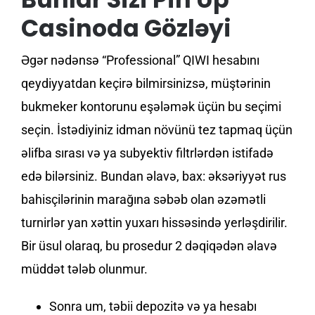
Casinoda Gözləyi
Əgər nədənsə “Professional” QIWI hesabını
qeydiyyatdan keçirə bilmirsinizsə, müştərinin
bukmeker kontorunu eşələmək üçün bu seçimi
seçin. İstədiyiniz idman növünü tez tapmaq üçün
əlifba sırası və ya subyektiv filtrlərdən istifadə
edə bilərsiniz. Bundan əlavə, bax: əksəriyyət rus
bahisçilərinin marağına səbəb olan əzəmətli
turnirlər yan xəttin yuxarı hissəsində yerləşdirilir.
Bir üsul olaraq, bu prosedur 2 dəqiqədən əlavə
müddət tələb olunmur.
Sonra um, təbii depozitə və ya hesabı