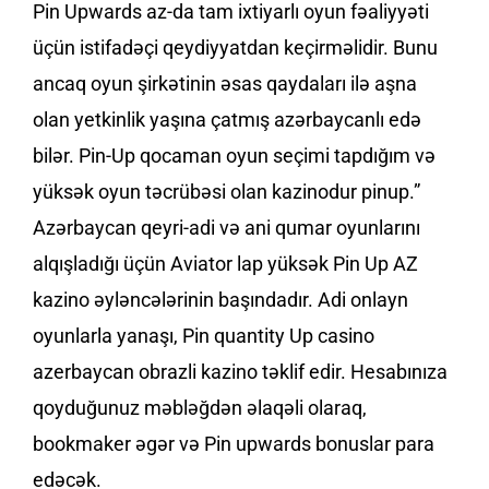
Pin Upwards az-da tam ixtiyarlı oyun fəaliyyəti
üçün istifadəçi qeydiyyatdan keçirməlidir. Bunu
ancaq oyun şirkətinin əsas qaydaları ilə aşna
olan yetkinlik yaşına çatmış azərbaycanlı edə
bilər. Pin-Up qocaman oyun seçimi tapdığım və
yüksək oyun təcrübəsi olan kazinodur pinup.”
Azərbaycan qeyri-adi və ani qumar oyunlarını
alqışladığı üçün Aviator lap yüksək Pin Up AZ
kazino əyləncələrinin başındadır. Adi onlayn
oyunlarla yanaşı, Pin quantity Up casino
azerbaycan obrazli kazino təklif edir. Hesabınıza
qoyduğunuz məbləğdən əlaqəli olaraq,
bookmaker əgər və Pin upwards bonuslar para
edəcək.