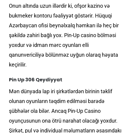
Onun altında uzun illərdir ki, ofşor kazino və
bukmeker kontoru fəaliyyət göstərir. Hüquqi
Azərbaycan ofisi beynəlxalq həmkarı ilə heç bir
şəkildə zahiri bağlı yox. Pin-Up casino bölməsi
yoxdur və idman mərc oyunları elli
qanunvericiliyə bölünməz uyğun olaraq həyata
keçirilir.
Pin Up 306 Qeydiyyat
Mən dünyada lap iri şirkətlərdən birinin təklif
olunan oyunların təqdim edilməsi barədə
şübhələr ola bilər. Ancaq Pin-Up Casino
oyunçusunun ona ötrü narahat olacağı yoxdur.
Şirkət, pul və individual məlumatların əsasındakı