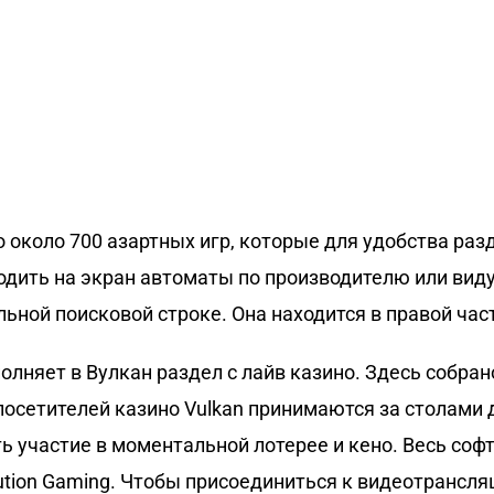
о около 700 азартных игр, которые для удобства раз
одить на экран автоматы по производителю или виду
ельной поисковой строке. Она находится в правой час
лняет в Вулкан раздел с лайв казино. Здесь собран
посетителей казино Vulkan принимаются за столами д
 участие в моментальной лотерее и кено. Весь софт
ution Gaming. Чтобы присоединиться к видеотрансля