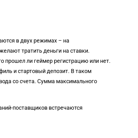
аются в двух режимах – на
желают тратить деньги на ставки.
го прошел ли геймер регистрацию или нет.
иль и стартовый депозит. В таком
вода со счета. Сумма максимального
паний-поставщиков встречаются