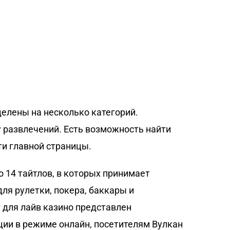
делены на несколько категорий.
 развлечений. Есть возможность найти
ти главной страницы.
о 14 тайтлов, в которых принимает
ля рулетки, покера, баккары и
 для лайв казино представлен
ции в режиме онлайн, посетителям Вулкан