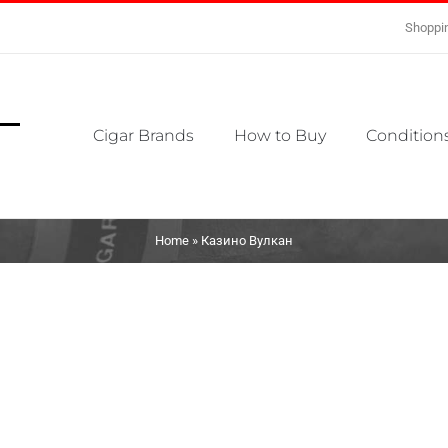
Shoppin
Cigar Brands
How to Buy
Conditions
Home
»
Казино Вулкан