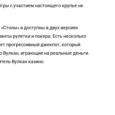
Игры с участием настоящего крупье не
 «Столы» и доступны в двух версиях
ианты рулетки и покера. Есть несколько
яет прогрессивный джекпот, который
о Вулкан, играющие на реальные деньги.
тель Вулкан казино.