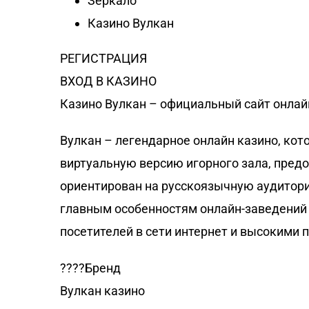
Зеркало
Казино Вулкан
РЕГИСТРАЦИЯ
ВХОД В КАЗИНО
Казино Вулкан – официальный сайт онлай
Вулкан – легендарное онлайн казино, кото
виртуальную версию игорного зала, пред
ориентирован на русскоязычную аудиторию
главным особенностям онлайн-заведений 
посетителей в сети интернет и высокими 
????Бренд
Вулкан казино